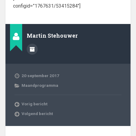
configid=”1767631/53415284″]
Martin Stehouwer
20 september 2017
Maandprogramma
Vorig bericht
Volgend bericht