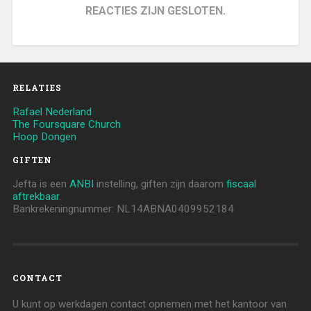
REACTIES ZIJN GESLOTEN.
RELATIES
Rafael Nederland
The Foursquare Church
Hoop Dongen
GIFTEN
Jefta is een
ANBI
instelling, giften zijn daarom
fiscaal
aftrekbaar
.
Bankrekeningnummer: NL14ABNA0409952184
CONTACT
U kunt op werkdagen contact opnemen met het kantoor van