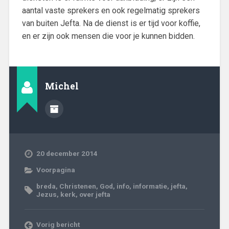
aantal vaste sprekers en ook regelmatig sprekers
van buiten Jefta. Na de dienst is er tijd voor koffie,
en er zijn ook mensen die voor je kunnen bidden.
Michel
20 december 2014
Voorpagina
breda
,
Christenen
,
God
,
info
,
informatie
,
jefta
,
Jezus
,
kerk
,
over jefta
Vorig bericht