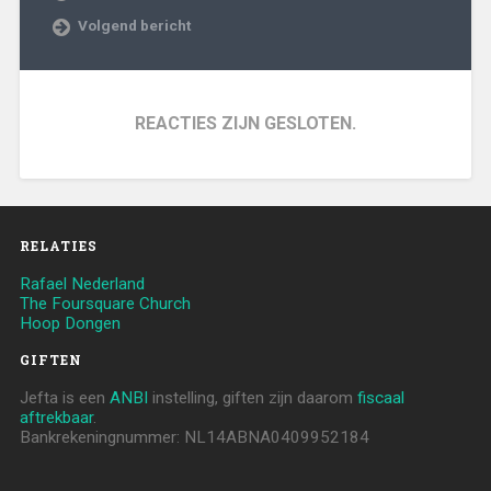
Volgend bericht
REACTIES ZIJN GESLOTEN.
RELATIES
Rafael Nederland
The Foursquare Church
Hoop Dongen
GIFTEN
Jefta is een
ANBI
instelling, giften zijn daarom
fiscaal
aftrekbaar
.
Bankrekeningnummer: NL14ABNA0409952184