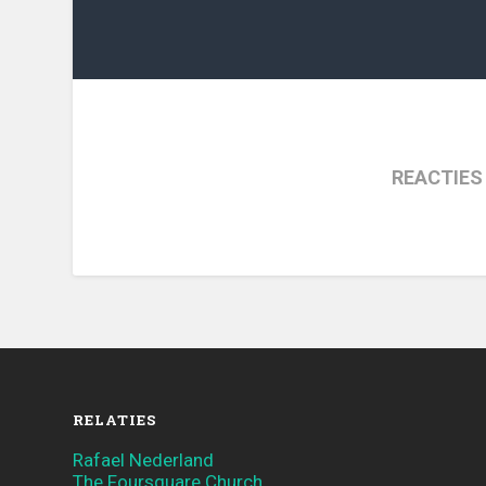
REACTIES
RELATIES
Rafael Nederland
The Foursquare Church