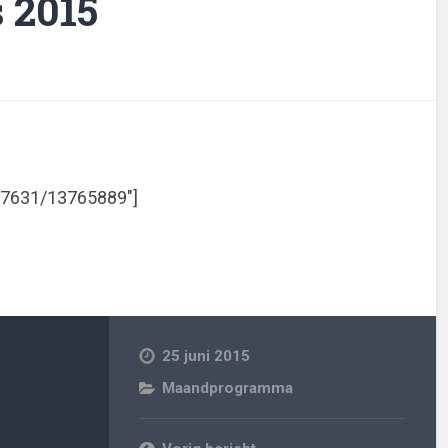
 2015
767631/13765889″]
25 juni 2015
Maandprogramma