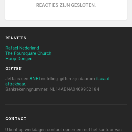
REACTIES ZIJN GESLOTEN.
RELATIES
Rafael Nederland
The Foursquare Church
Hoop Dongen
GIFTEN
Jefta is een
ANBI
instelling, giften zijn daarom
fiscaal
aftrekbaar
.
Bankrekeningnummer: NL14ABNA0409952184
CONTACT
U kunt op werkdagen contact opnemen met het kantoor van