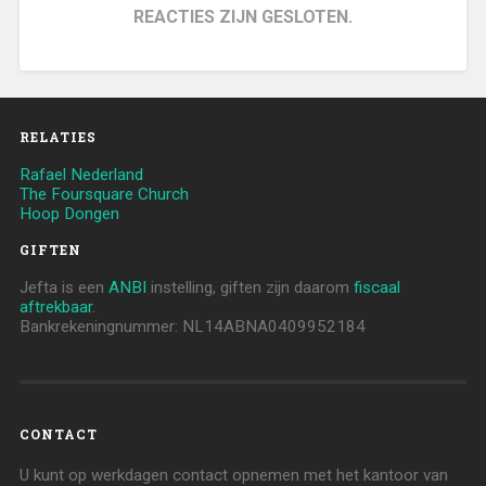
REACTIES ZIJN GESLOTEN.
RELATIES
Rafael Nederland
The Foursquare Church
Hoop Dongen
GIFTEN
Jefta is een
ANBI
instelling, giften zijn daarom
fiscaal
aftrekbaar
.
Bankrekeningnummer: NL14ABNA0409952184
CONTACT
U kunt op werkdagen contact opnemen met het kantoor van