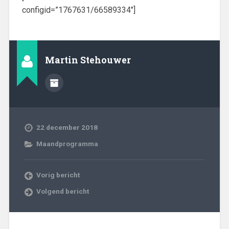
configid=”1767631/66589334″]
Martin Stehouwer
22 december 2018
Maandprogramma
Vorig bericht
Volgend bericht