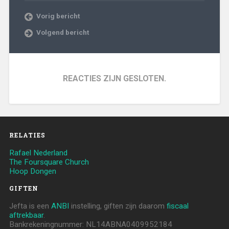
Vorig bericht
Volgend bericht
REACTIES ZIJN GESLOTEN.
RELATIES
Rafael Nederland
The Foursquare Church
Hoop Dongen
GIFTEN
Jefta is een
ANBI
instelling, giften zijn daarom
fiscaal
aftrekbaar
.
Bankrekeningnummer: NL14ABNA0409952184