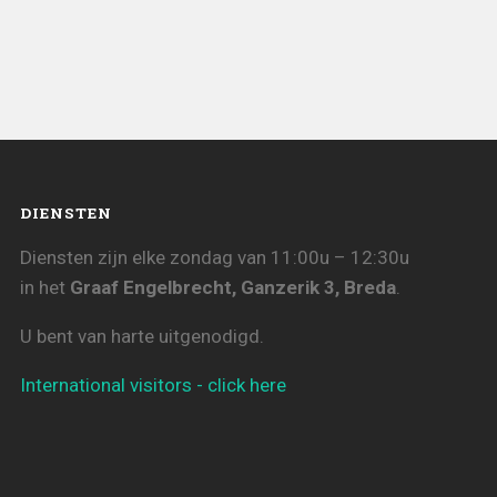
DIENSTEN
Diensten zijn elke zondag van 11:00u – 12:30u
in het
Graaf Engelbrecht, Ganzerik 3, Breda
.
U bent van harte uitgenodigd.
International visitors - click here