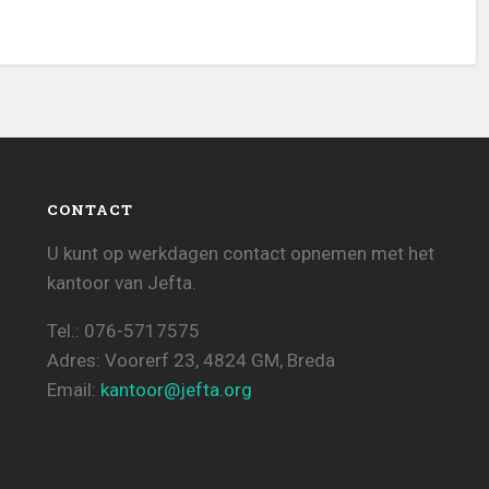
CONTACT
U kunt op werkdagen contact opnemen met het
kantoor van Jefta.
Tel.: 076-5717575
Adres: Voorerf 23, 4824 GM, Breda
Email:
kantoor@jefta.org