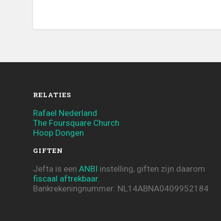
RELATIES
Rafael Nederland
The Foursquare Church
Hoop Dongen
GIFTEN
Jefta is een
ANBI
instelling, giften zijn daarom
fiscaal aftrekbaar
.
Bankrekeningnummer: NL14ABNA0409952184