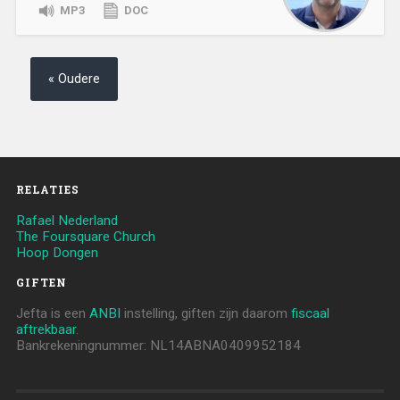
MP3
DOC
« Oudere
RELATIES
Rafael Nederland
The Foursquare Church
Hoop Dongen
GIFTEN
Jefta is een
ANBI
instelling, giften zijn daarom
fiscaal
aftrekbaar
.
Bankrekeningnummer: NL14ABNA0409952184